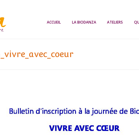
Biodanza
ACCUEIL
LA BIODANZA
ATELIERS
QU
n_vivre_avec_coeur